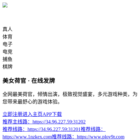
真人
体育
电子
电竞
捕鱼
棋牌
美女荷官 · 在线发牌
全网最美荷官，倾情出演，极致视觉盛宴，多元游戏种类，为
您带来最舒心的游戏体验。
立即注册
进入主页
APP下载
推荐主线路：
https://34.96.227.59:31202
推荐线路：
https://34.96.227.59:31201
推荐线路：
https://www.1nzkex.com
推荐线路：
https://www.plov9r.com