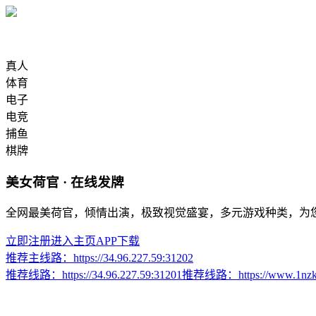
真人
体育
电子
电竞
捕鱼
棋牌
美女荷官 · 在线发牌
全网最美荷官，倾情出演，极致视觉盛宴，多元游戏种类，为
立即注册
进入主页
APP下载
推荐主线路：
https://34.96.227.59:31202
推荐线路：
https://34.96.227.59:31201
推荐线路：
https://www.1nz